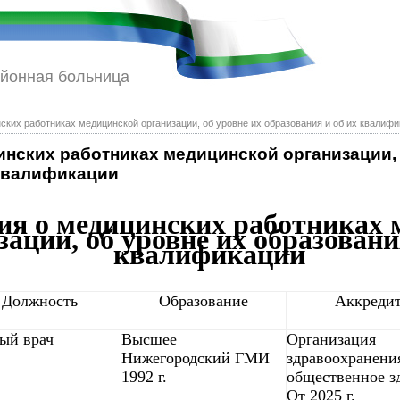
айонная больница
ких работниках медицинской организации, об уровне их образования и об их квалиф
нских работниках медицинской организации, 
 квалификации
я о медицинских работниках 
зации, об уровне их образовани
квалификации
Должность
Образование
Аккреди
ый врач
Высшее
Организация
Нижегородский ГМИ
здравоохранени
1992 г.
общественное з
От 2025 г.