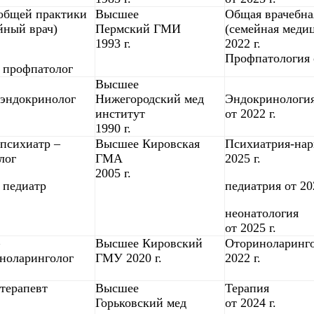
общей практики
Высшее
Общая врачебна
йный врач)
Пермский ГМИ
(семейная меди
1993 г.
2022 г.
Профпатология 
- профпатолог
Высшее
эндокринолог
Нижегородский мед
Эндокринологи
институт
от 2022 г.
1990 г.
психиатр –
Высшее Кировская
Психиатрия-нар
лог
ГМА
2025 г.
2005 г.
- педиатр
педиатрия от 202
неонатология
от 2025 г.
Высшее Кировский
Оториноларинго
ноларинголог
ГМУ 2020 г.
2022 г.
терапевт
Высшее
Терапия
Горьковский мед
от 2024 г.