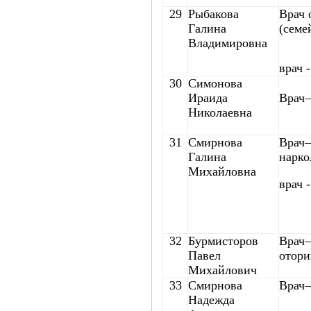
29
Рыбакова
Врач 
Галина
(семе
Владимировна
врач 
30
Симонова
Ираида
Врач–
Николаевна
31
Смирнова
Врач–
Галина
нарко
Михайловна
врач 
32
Бурмисторов
Врач–
Павел
отори
Михайлович
33
Смирнова
Врач–
Надежда