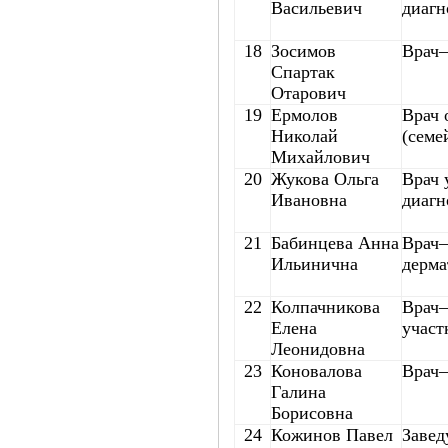
Васильевич
диагн
18
Зосимов
Врач–
Спартак
Отарович
19
Ермолов
Врач 
Николай
(семе
Михайлович
20
Жукова Ольга
Врач 
Ивановна
диагн
21
Бабинцева Анна
Врач–
Ильинична
дерма
22
Колпачникова
Врач–
Елена
участ
Леонидовна
23
Коновалова
Врач–
Галина
Борисовна
24
Кожинов Павел
Заве