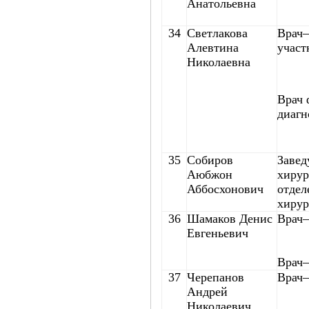
Анатольевна
34
Светлакова
Врач–
Алевтина
участ
Николаевна
Врач
диагн
35
Собиров
Заве
Аюбжон
хирур
Аббосхонович
отдел
хирур
36
Шамаков Денис
Врач–
Евгеньевич
Врач–
37
Черепанов
Врач–
Андрей
Николаевич