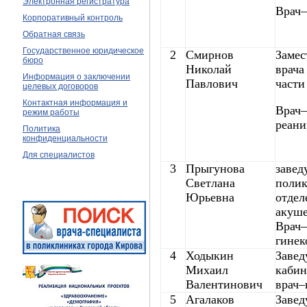
Электронная регистратура
Врач–
Корпоративный контроль
Обратная связь
Государственное юридическое
2
Смирнов
Замес
бюро
Николай
врача
Информация о заключении
Павлович
части
целевых договоров
Контактная информация и
Врач–
режим работы
реани
Политика
конфиденциальности
Для специалистов
3
Прыгунова
заве
Светлана
поли
Юрьевна
отдел
акуше
Врач
гинек
4
Ходыкин
Заве
Михаил
кабин
Валентинович
врач–
5
Агалаков
Заве