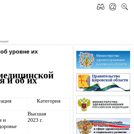
икации
об уровне их
медицинской
я и об их
тация
Категория
Высшая
я и
2023 г.
доровье