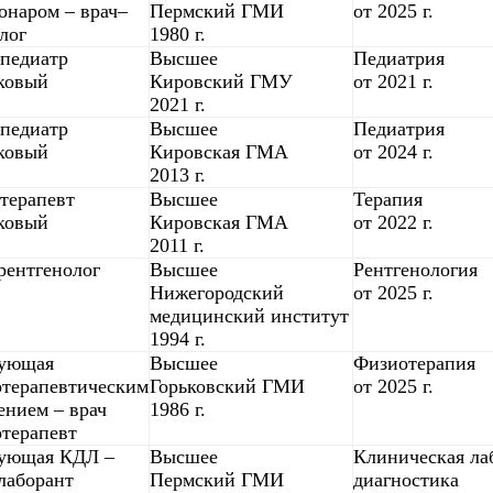
онаром – врач–
Пермский ГМИ
от 2025 г.
лог
1980 г.
педиатр
Высшее
Педиатрия
ковый
Кировский ГМУ
от 2021 г.
2021 г.
педиатр
Высшее
Педиатрия
ковый
Кировская ГМА
от 2024 г.
2013 г.
терапевт
Высшее
Терапия
ковый
Кировская ГМА
от 2022 г.
2011 г.
рентгенолог
Высшее
Рентгенология
Нижегородский
от 2025 г.
медицинский институт
1994 г.
дующая
Высшее
Физиотерапия
терапевтическим
Горьковский ГМИ
от 2025 г.
ением – врач
1986 г.
терапевт
дующая КДЛ –
Высшее
Клиническая ла
лаборант
Пермский ГМИ
диагностика