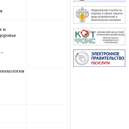
я
я и
доровье
 –
инекология