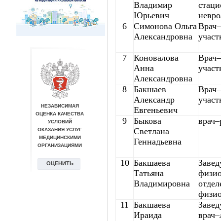
Владимир
стаци
Юрьевич
невро
6
Симонова Ольга
Врач–
Александровна
участ
7
Коновалова
Врач–
Анна
участ
Александровна
8
Бакшаев
Врач–
Александр
участ
Евгеньевич
9
Быкова
врач–
Светлана
Геннадьевна
10
Бакшаева
Заве
Татьяна
физио
Владимировна
отдел
физио
11
Бакшаева
Заве
Ираида
врач–