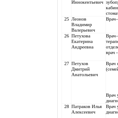
Иннокентьевич
зубоп
кабин
стома
25
Леонов
Врач–
Владимир
Валерьевич
26
Петухова
Врач–
Екатерина
терап
Андреевна
отдел
врач 
27
Петухов
Врач 
Дмитрий
(семе
Анатольевич
Врач 
диагн
28
Патраков Илья
Врач 
Алексеевич
диагн