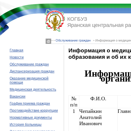
КОГБУЗ
Яранская центральная р
◦ ◦
Обслуживание граждан
◦ Информация о медицинс
Информация о медици
Главная
образования и об их
Новости
Обслуживание граждан
Информаци
Диспансеризация граждан
органи
Оказание медицинской
помощи
Медицинская деятельность
Вакансии
№
Ф.И.О.
График приема граждан
п/п
1
Чепайкин
Главн
Противодействие коррупции
Анатолий
Нормативные документы
Иванович
История больницы