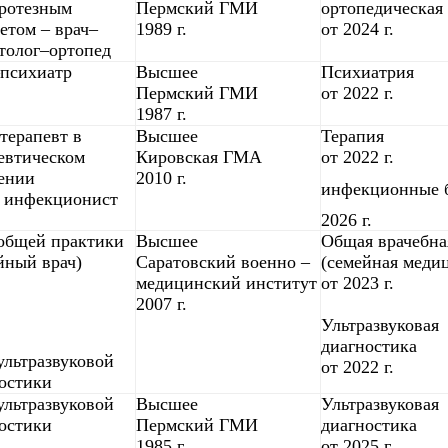
ротезным
Пермский ГМИ
ортопедическая
етом – врач–
1989 г.
от 2024 г.
толог–ортопед
психиатр
Высшее
Психиатрия
Пермский ГМИ
от 2022 г.
1987 г.
терапевт в
Высшее
Терапия
евтическом
Кировская ГМА
от 2022 г.
ении
2010 г.
инфекционные 
- инфекционист
2026 г.
общей практики
Высшее
Общая врачебна
йный врач)
Саратовский военно –
(семейная медиц
медицинский институт
от 2023 г.
2007 г.
Ультразвуковая
диагностика
ультразвуковой
от 2022 г.
остики
ультразвуковой
Высшее
Ультразвуковая
остики
Пермский ГМИ
диагностика
1985 г.
от 2025 г.