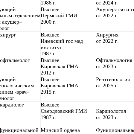
1986 г.
от 2024 г.
дующий
Высшее
Акушерство и г
ьным отделением
Пермский ГМИ
от 2022 г.
ч акушер–
2000 г.
олог
хирург
Высшее
Хирургия
Ижевский гос мед
от 2022 г.
институт
1987 г.
офтальмолог
Высшее
Офтальмология
Кировская ГМА
от 2023 г.
2012 г.
дующий
Высшее
Рентгенология
енологическим
Кировская ГМА
от 2025 г.
ением -врач–
2015 г.
енолог
кардиолог
Высшее
Свердловский ГМИ
Кардиология
1987 г.
от 2023 г.
 функциональной
Минский ордена
Функциональна