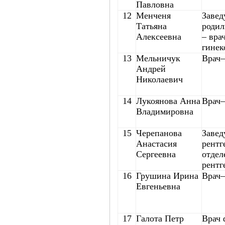
Павловна
12
Менченя
Заве
Татьяна
родил
Алексеевна
– вра
гинек
13
Мельничук
Врач–
Андрей
Николаевич
14
Лукоянова Анна
Врач–
Владимировна
15
Черепанова
Заве
Анастасия
рентг
Сергеевна
отдел
рентг
16
Грушина Ирина
Врач–
Евгеньевна
17
Галота Петр
Врач