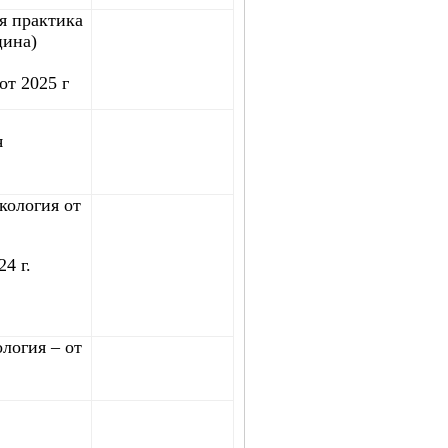
я практика
цина)
от 2025 г
я
кология от
4 г.
логия – от