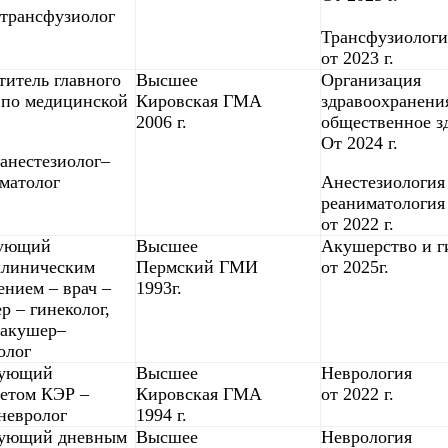
трансфузиолог
Трансфузиологи
от 2023 г.
титель главного
Высшее
Организация
 по медицинской
Кировская ГМА
здравоохранени
2006 г.
общественное з
От 2024 г.
анестезиолог–
матолог
Анестезиология
реаниматология
от 2022 г.
дующий
Высшее
Акушерство и г
клиническим
Пермский ГМИ
от 2025г.
ением – врач –
1993г.
р – гинеколог,
–акушер–
олог
дующий
Высшее
Неврология
етом КЭР –
Кировская ГМА
от 2022 г.
невролог
1994 г.
дующий дневным
Высшее
Неврология