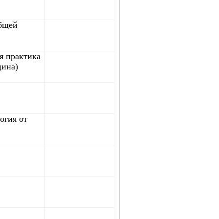
бщей
я практика
цина)
огия от