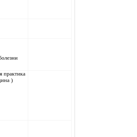
болезни
я практика
ина )