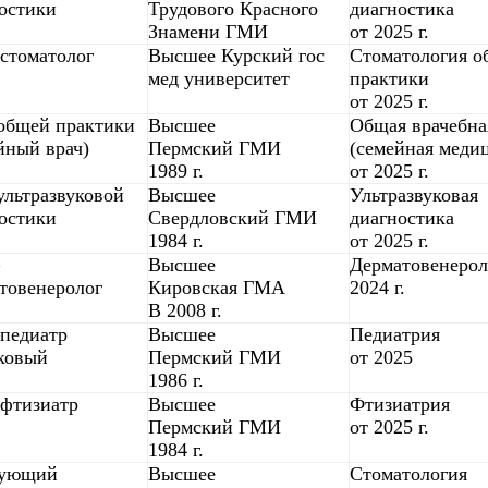
остики
Трудового Красного
диагностика
Знамени ГМИ
от 2025 г.
стоматолог
Высшее Курский гос
Стоматология о
мед университет
практики
от 2025 г.
общей практики
Высшее
Общая врачебна
йный врач)
Пермский ГМИ
(семейная меди
1989 г.
от 2025 г.
ультразвуковой
Высшее
Ультразвуковая
остики
Свердловский ГМИ
диагностика
1984 г.
от 2025 г.
Высшее
Дерматовенерол
товенеролог
Кировская ГМА
2024 г.
В 2008 г.
педиатр
Высшее
Педиатрия
ковый
Пермский ГМИ
от 2025
1986 г.
фтизиатр
Высшее
Фтизиатрия
Пермский ГМИ
от 2025 г.
1984 г.
дующий
Высшее
Стоматология