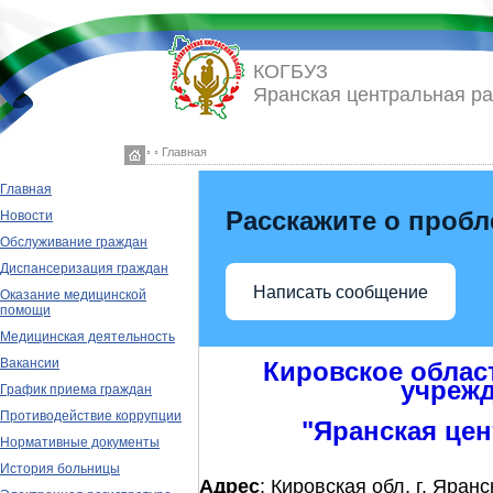
КОГБУЗ
Яранская центральная р
◦ ◦ Главная
Главная
Расскажите о проб
Новости
Обслуживание граждан
Диспансеризация граждан
Написать сообщение
Оказание медицинской
помощи
Медицинская деятельность
Вакансии
Кировское облас
учрежд
График приема граждан
Противодействие коррупции
"Яранская це
Нормативные документы
История больницы
Адрес
: Кировская обл, г. Яранс