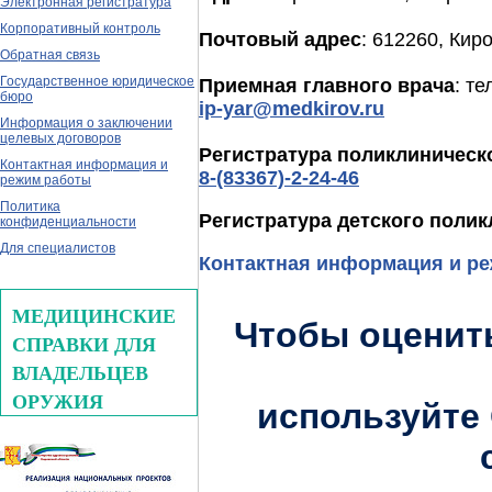
Электронная регистратура
Корпоративный контроль
Почтовый адрес
: 612260,
Киро
Обратная связь
Государственное юридическое
Приемная главного врача
: те
бюро
ip-yar@medkirov.ru
Информация о заключении
целевых договоров
Регистратура поликлиническ
Контактная информация и
8-(83367)-2-24-46
режим работы
Политика
Регистратура детского поли
конфиденциальности
Для специалистов
Контактная информация и р
МЕДИЦИНСКИЕ
Чтобы оценит
СПРАВКИ ДЛЯ
ВЛАДЕЛЬЦЕВ
ОРУЖИЯ
используйте 